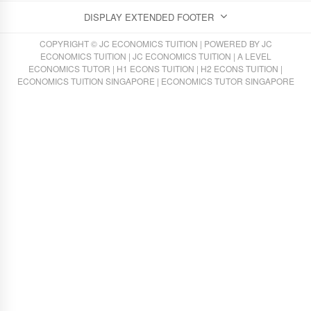
DISPLAY EXTENDED FOOTER
COPYRIGHT © JC ECONOMICS TUITION | POWERED BY
JC
ECONOMICS TUITION
|
JC ECONOMICS TUITION
|
A LEVEL
ECONOMICS TUTOR
|
H1 ECONS TUITION
|
H2 ECONS TUITION
|
ECONOMICS TUITION SINGAPORE
|
ECONOMICS TUTOR SINGAPORE